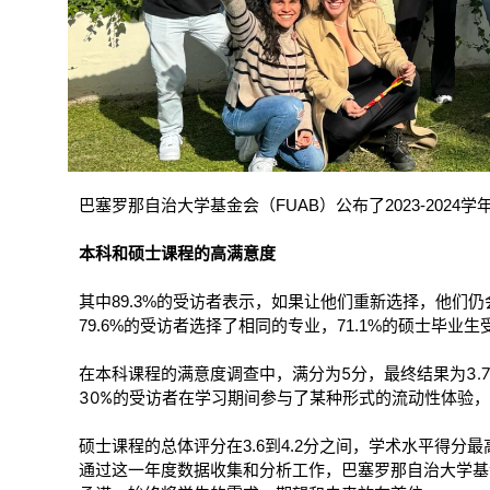
FUAB
2023-2024
巴塞罗那自治大学基金会（
）公布了
学
本科和硕士课程的高满意度
89.3%
其中
的受访者表示，如果让他们重新选择，他们仍
79.6%
71.1%
的受访者选择了相同的专业，
的硕士毕业生
5
3.
在本科课程的满意度调查中，满分为
分，最终结果为
30%
的受访者在学习期间参与了某种形式的流动性体验，
3.6
4.2
硕士课程的总体评分在
到
分之间，学术水平得分最
通过这一年度数据收集和分析工作，巴塞罗那自治大学基