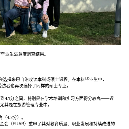
年毕业生满意度调查结果。
会选择来巴自治攻读本科或硕士课程。在本科毕业生中，
受访者也再次选择了同样的硕士专业。
7
4.1
——
到
分之间，特别是在学术培训和实习方面得分较高
近
尤其是在旅游管理专业中。
4.2
高（
分）。
FUAB
金会（
）重申了其对教育质量、职业发展和持续改进的