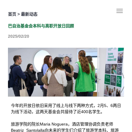
首页 > 最新动态
巴自治基金会本科与高职开放日回顾
2025/02/20
2
5
6
今年的开放日依旧采用了线上与线下两种方式，
月
、
两日
400
为线下活动，这两天基金会共接待了近
名学生。
Maria Noguera
旅游学院的院长
，酒店管理协调负责老师
Beatriz Santolalla
向未来的学生们介绍了旅游学本科、旅游