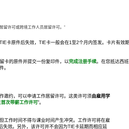
）
、居留许可或跨境工作人员居留许可。”
IE卡原件后失效，TIE卡一般会在1至2个月内签发。卡片有效
学生居留卡的原件并提交一份复印件，以
完成注册手续
。在您抵达西班
件。
作邀约，可以申请工作居留许可。这类许可须
由雇用学
生首次带薪工作许可
”。
但工作时间不得与课业时间产生冲突。工作许可将在雇
后失效。另外，该许可并不会因为TIE卡延期而相应延