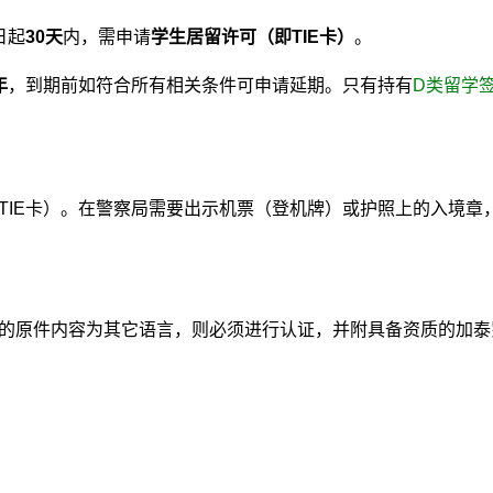
日起
30
天
内，需申请
学生居留许可（即
TIE
卡）
。
年
，到期前如符合所有相关条件可申请延期。只有持有
D类留学
TIE卡）。在警察局需要出示机票（登机牌）或护照上的入境章
的原件内容为其它语言，则必须进行认证，并附具备资质的加泰