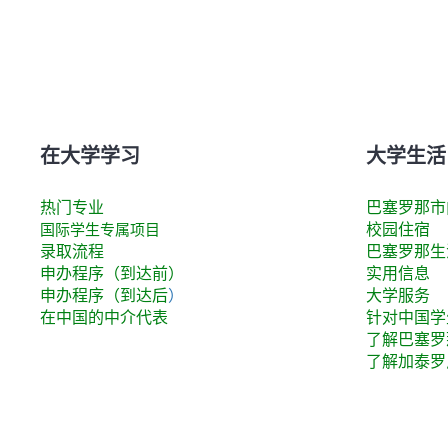
在大学学习
大学生活
热门专业
巴塞罗那市
国际学生专属项目
校园住宿
录取流程
巴塞罗那生
申办程序（到达前）
实用信息
(
申办程序（到达后
）
大学服务
o
在中国的中介代表
针对中国学
p
了解巴塞罗
e
了解加泰罗
n
s
i