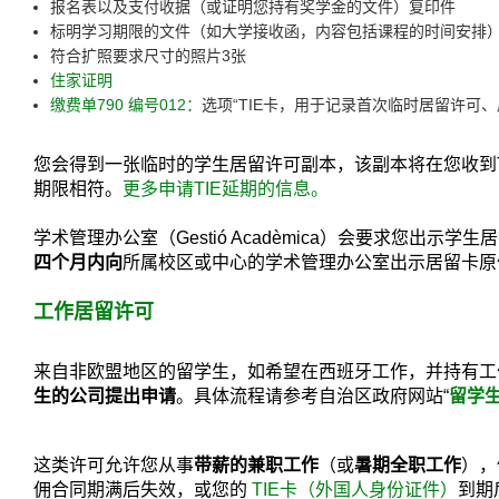
报名表以及支付收据（或证明您持有奖学金的文件）复印件
标明学习期限的文件（如大学接收函，内容包括课程的时间安排
符合扩照要求尺寸的照片3张
住家证明
缴费单790 编号012：
选项“TIE卡，用于记录首次临时居留许可
您会得到一张临时的学生居留许可副本，该副本将在您收到T
期限相符。
更多申请TIE延期的信息。
学术管理办公室（Gestió Acadèmica）会要求您出示
四个月内向
所属校区或中心的学术管理办公室出示居留卡原
工作居留许可
来自非欧盟地区的留学生，如希望在西班牙工作，并持有工
生的公司提出申请
。具体流程请参考自治区政府网站“
留学
这类许可允许您从事
带薪的兼职工作
（或
暑期全职工作
），
佣合同期满后失效，或您的
TIE卡（外国人身份证件）
到期