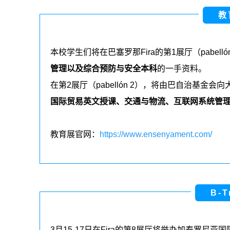
教
本校学生们将在巴塞罗那
Fira
的第
1
展厅（
pabelló
管理以及综合预防与安全本科
的一手资料。
在第
2
展厅（
pabellón 2
），将由巴自治基金会向
国际贸易英文授课、交通与物流、互联网系统管
教育展官网：
https://www.ensenyament.com/
B-T
3
月
15-17
日在
Fira
的第
8
展厅将举办加泰罗尼亚国