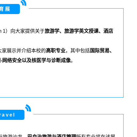
育展
n 1
）向大家提供关于
旅游学、旅游学英文授课、酒店
大家展示并介绍本校的
高职专业
，其中包括
国际贸易、
理
-
网络安全以及核医学与诊断成像
。
ravel
际旅游沙龙。
巴自治旅游与酒店管理
所有专业将在该展