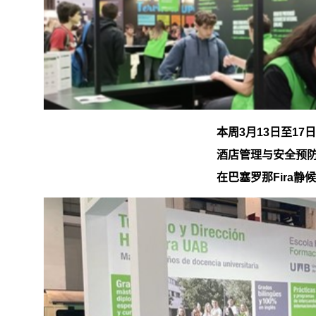
本周
3
月
13
日至
17
日
酒店管理与安全预
在巴塞罗那
Fira