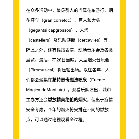
在众多活动中，最吸引人的当属花车游行、烟
花狂奔（
gran correfoc
）、巨人和大头
（
gegantsi capgrossos
）、人塔
（
castellers
）及乐队游街（
cercaviles
）等。
除此之外，还有舞蹈表演、现场音乐会及各类
展览。最后，在
26
日当晚，大型烟火音乐会
（
Piromusical
）将压轴出场。以往各年，人
们都会聚集在
蒙特惠奇魔法喷泉
（
Fuente
Mágica deMontjuïc
），观看乐队演出，城市
主办方还会
燃放精美绝伦的烟火
，但出于疫情
安全考虑，今年的烟火将安排在不同的燃放
点，可以通过电视观看全过程。