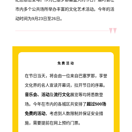
市内多个公共场所举办丰富的文化艺术活动。今年的活
动时间为
9
月
23
日至
26
日。
免费活动
在节日当天，将会由一位来自巴塞罗那，享誉
文化界的名人宣读开幕词，拉开节日的序幕。
音乐会、活动
及
流行文化
展览等均将悉数登
场。今年在市内的各城区共安排了
超过
500
场
免费的活动
，考虑到人数限制并保证安全措
施，需要提前在网上预约门票。