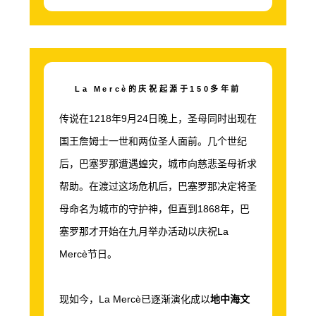
La Mercè
的庆祝起源于
150
多年前
传说在
1218
年
9
月
24
日晚上，圣母同时出现在
国王詹姆士一世和两位圣人面前。几个世纪
后，巴塞罗那遭遇蝗灾，城市向慈悲圣母祈求
帮助。在渡过这场危机后，巴塞罗那决定将圣
母命名为城市的守护神，但直到
1868
年，巴
塞罗那才开始在九月举办活动以庆祝
La
Mercè
节日。
现如今，
La Mercè
已逐渐演化成以
地中海文