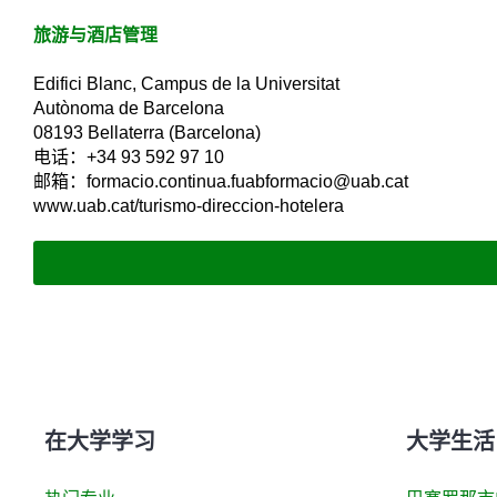
旅游与酒店管理
Edifici Blanc, Campus de la Universitat
Autònoma de Barcelona
08193 Bellaterra (Barcelona)
电话：+34 93 592 97 10
邮箱：formacio.continua.fuabformacio@uab.cat
www.uab.cat/turismo-direccion-hotelera
在大学学习
大学生活