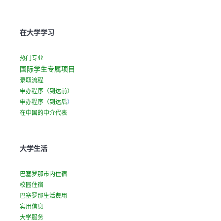
a
n
e
在大学学习
w
t
a
热门专业
b
国际学生专属项目
)
录取流程
申办程序（到达前）
(
申办程序（到达后
）
o
在中国的中介代表
p
e
n
大学生活
s
i
巴塞罗那市内住宿
n
校园住宿
a
巴塞罗那生活费用
n
实用信息
e
大学服务