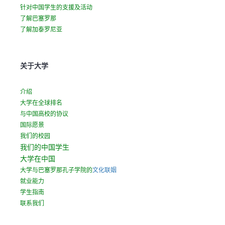
w
针对中国学生的支援及活动
t
了解巴塞罗那
a
了解加泰罗尼亚
b
)
关于大学
介绍
大学在全球排名
与中国高校的协议
国际愿景
我们的校园
我们的中国学生
大学在中国
大学与巴塞罗那孔子学院的
文化联姻
就业能力
(
学生指南
o
联系我们
p