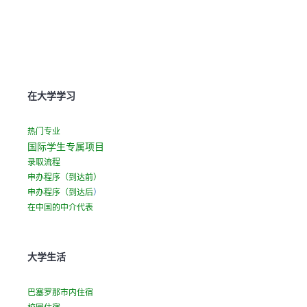
在大学学习
热门专业
国际学生专属项目
录取流程
申办程序（到达前）
(
申办程序（到达后
）
o
在中国的中介代表
p
e
n
大学生活
s
i
巴塞罗那市内住宿
n