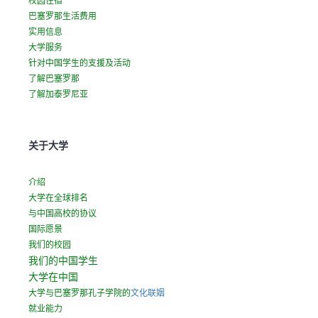
校园住宿
a
巴塞罗那生活费用
n
实用信息
e
大学服务
w
针对中国学生的支援及活动
t
了解巴塞罗那
a
了解加泰罗尼亚
b
)
关于大学
介绍
大学在全球排名
与中国高校的协议
国际愿景
我们的校园
我们的中国学生
大学在中国
大学与巴塞罗那孔子学院的
文化联姻
就业能力