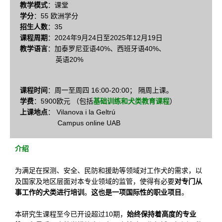
教学模式
：课堂
学分
：55 欧洲学分
招生人数
：35
课程周期
：2024年9月24日至2025年12月19日
教学语言
：加泰罗尼亚语40%、西班牙语40%、
英语20%
课程时间
：周一至周四 16:00-20:00； 隔周上课。
学费
：5900欧元 （包括
基础训练和犬类教育课程
）
上课地点
： Vilanova i la Geltrú
Campus online UAB
介绍
为满足在探测、安全、民防和援助等领域对工作犬的需求，以
及国家及地区层面对本专业领域的监管，使得有必要
对专门从
事工作的犬类进行培训
。
这也是一项国际性的职业项目
。
本研究生课程至今已开设超过10期，
始终保持着高度的专业